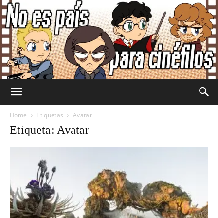
No
Home
Etiquetas
Avatar
Etiqueta: Avatar
Es
País