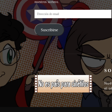
nuestros sorteos.
Dirección
de
email
Suscribirse
SO
Nues
el s