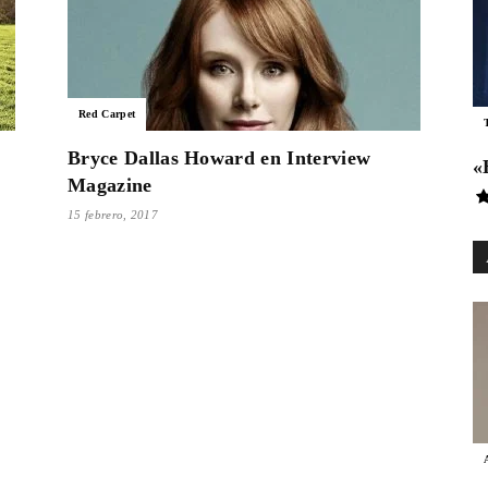
Es
Red Carpet
País
Bryce Dallas Howard en Interview
«
Magazine
15 febrero, 2017
Para
Cinéfilos