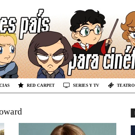
CIAS
RED CARPET
SERIES Y TV
TEATRO
No
Howard