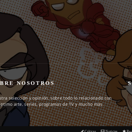
BRE NOSOTROS
tra selección y opinión, sobre todo lo relacionado con
éptimo arte, series, programas de TV y mucho más.
Críticas
Noticias
Red