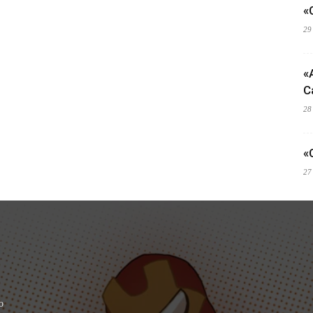
«
29
«
C
28
«
27
o