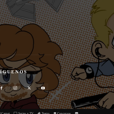
SÍGUENOS
 Carpet
Series y TV
Teatro
Concursos