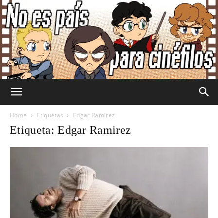
No
Home
Etiquetas
Edgar Ramirez
Etiqueta: Edgar Ramirez
Es
País