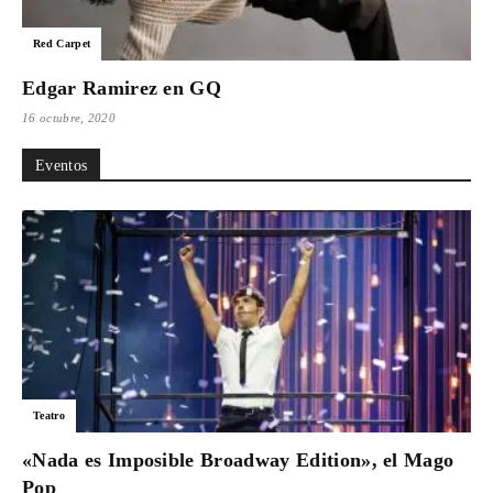
Para
Red Carpet
Edgar Ramirez en GQ
16 octubre, 2020
Cinéfilos
Eventos
Teatro
«Nada es Imposible Broadway Edition», el Mago
Pop