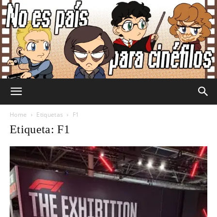
No
Home
Etiquetas
F1
Etiqueta: F1
Es
País