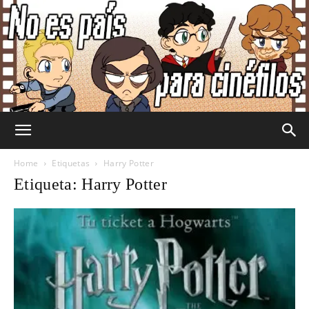
No
Home
Etiquetas
Harry Potter
Etiqueta: Harry Potter
Es
País