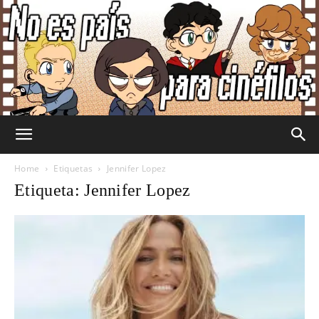
No
Home
Etiquetas
Jennifer Lopez
Etiqueta: Jennifer Lopez
Es
País