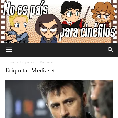
No
Home
Etiquetas
Mediaset
Etiqueta: Mediaset
Es
País