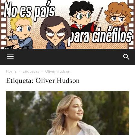
No
Home
Etiquetas
Oliver Hudson
Etiqueta: Oliver Hudson
Es
País