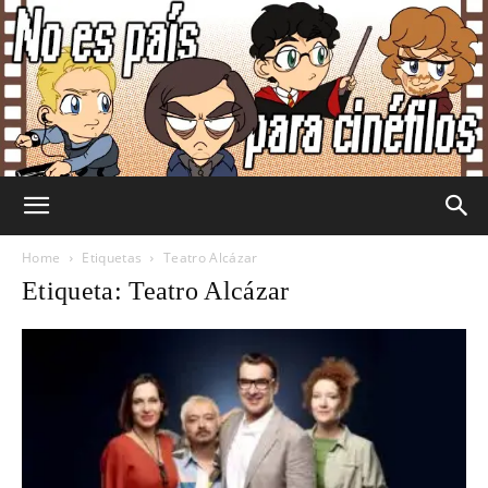
No
Home
Etiquetas
Teatro Alcázar
Etiqueta: Teatro Alcázar
Es
País