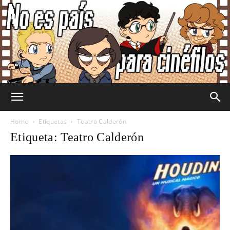
No
Home
Etiquetas
Teatro Calderón
Etiqueta: Teatro Calderón
Es
País