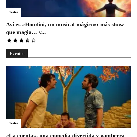
Para
Teatro
Así es «Houdini, un musical mágico»: más show
que magia… y...
Cinéfilos
Eventos
Teatro
«La cuenta», una comedia divertida y gamberra