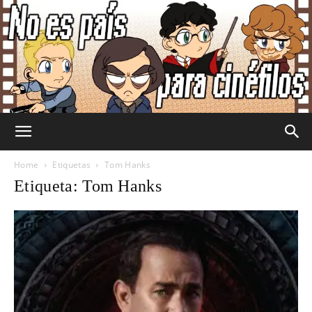
No
Home
Etiquetas
Tom Hanks
Etiqueta: Tom Hanks
Es
País