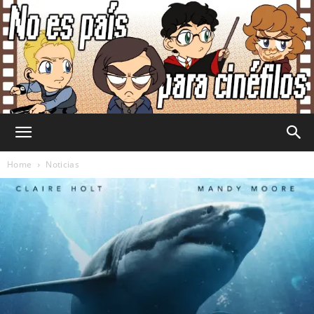
No
Home
Noticias
Es
País