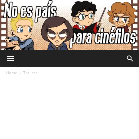
No
Home
Trailers
Es
País