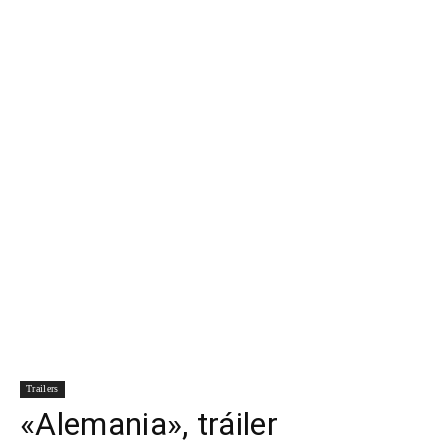
Para
Cinéfilos
Trailers
«Alemania», tráiler