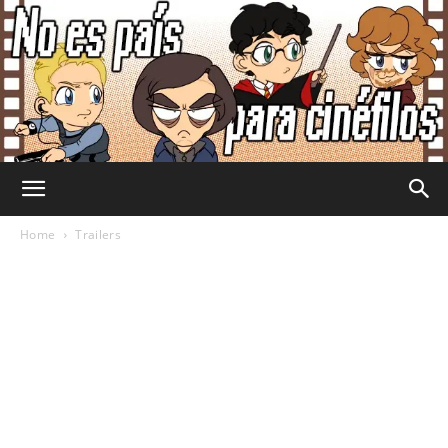
No
Home
Trailers
Es
País