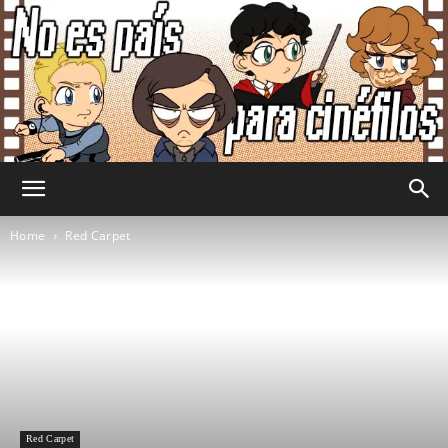
No
Home
Red Carpet
Es
País
Red Carpet