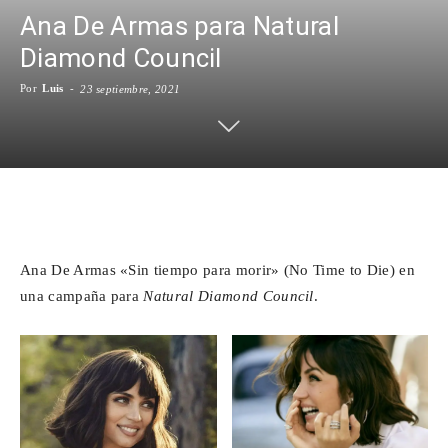
Ana De Armas para Natural
Para
Diamond Council
Por
Luis
-
23 septiembre, 2021
Cinéfilos
Facebook
X
WhatsApp
Emai
Ana De Armas «Sin tiempo para morir» (No Time to Die) en
una campaña para
Natural Diamond Council
.