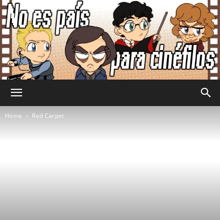
No
Home
Red Carpet
Es
País