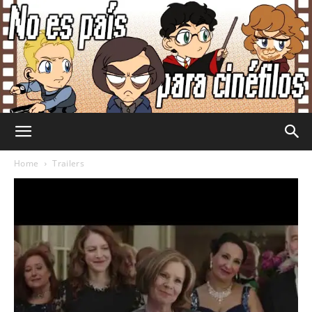
No
Home
Trailers
Es
País