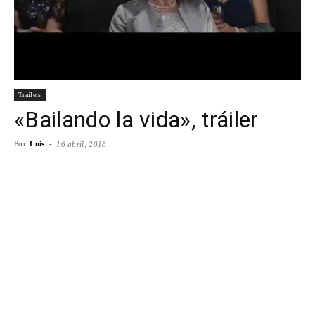
Para
Cinéfilos
Trailers
«Bailando la vida», tráiler
Por
Luis
-
16 abril, 2018
Facebook
X
WhatsApp
Emai