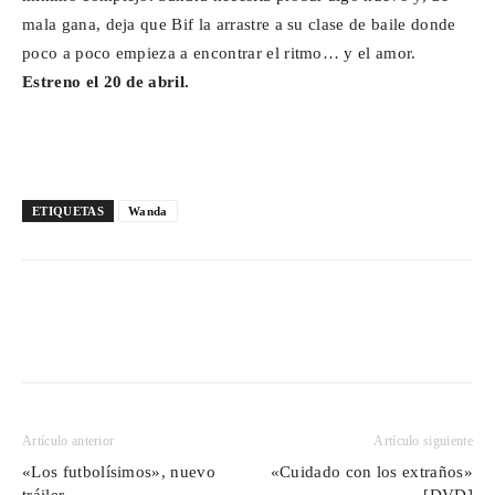
mala gana, deja que Bif la arrastre a su clase de baile donde
poco a poco empieza a encontrar el ritmo… y el amor.
Estreno el 20 de abril.
ETIQUETAS
Wanda
Artículo anterior
Artículo siguiente
«Los futbolísimos», nuevo
«Cuidado con los extraños»
tráiler
[DVD]