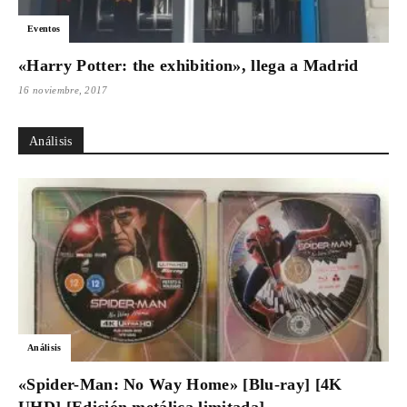
Eventos
«Harry Potter: the exhibition», llega a Madrid
16 noviembre, 2017
Análisis
Análisis
«Spider-Man: No Way Home» [Blu-ray] [4K
UHD] [Edición metálica limitada]