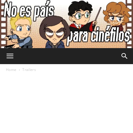
No
Home
Trailers
Es
País