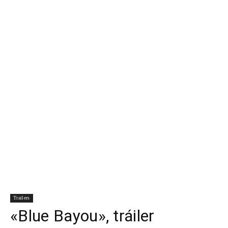
Para
Cinéfilos
Trailers
«Blue Bayou», tráiler