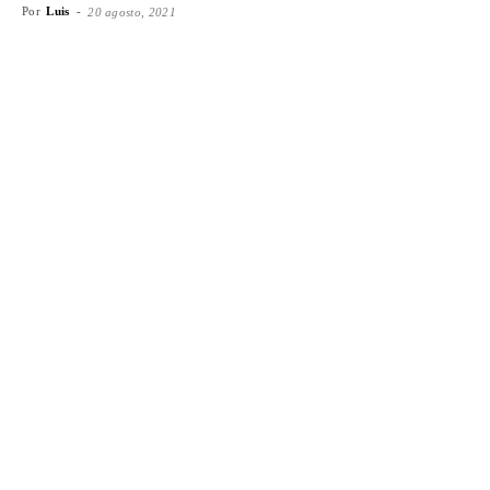
Por
Luis
-
20 agosto, 2021
Facebook
X
WhatsApp
Emai