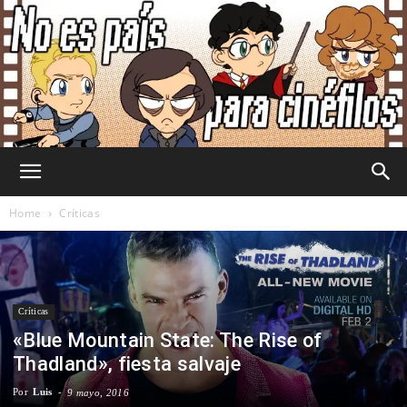
No
Home
Críticas
Es
Críticas
«Blue Mountain State: The Rise of
País
Thadland», fiesta salvaje
Por
Luis
-
9 mayo, 2016