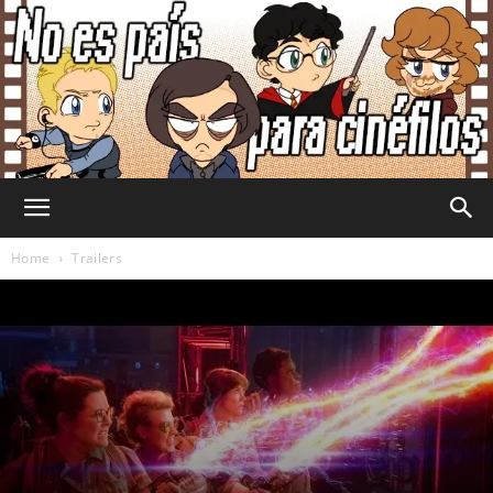
No
Home
Trailers
Es
País