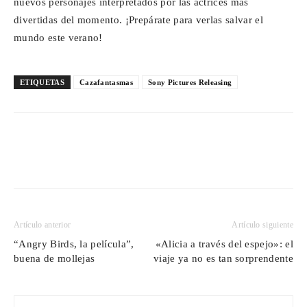
nuevos personajes interpretados por las actrices más
divertidas del momento. ¡Prepárate para verlas salvar el
mundo este verano!
ETIQUETAS
Cazafantasmas
Sony Pictures Releasing
Artículo anterior
Artículo siguiente
“Angry Birds, la película”,
«Alicia a través del espejo»: el
buena de mollejas
viaje ya no es tan sorprendente