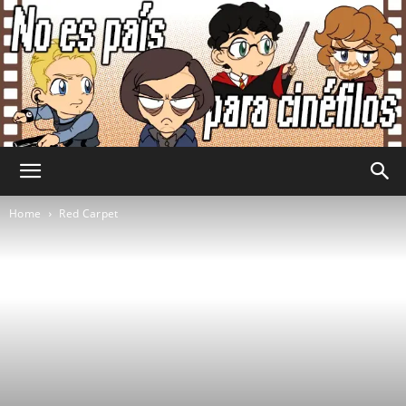
No
Home
Red Carpet
Es
País