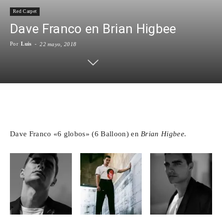
Red Carpet
Para
Dave Franco en Brian Higbee
Por
Luis
-
22 mayo, 2018
Cinéfilos
Facebook
X
WhatsApp
Emai
Dave Franco «6 globos» (6 Balloon) en
Brian Higbee.