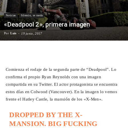
Para
Noticias
Silencio, se rueda
«Deadpool 2», primera imagen
Por
Luis
-
Cinéfilos
19 junio, 2017
Facebook
X
WhatsApp
Emai
Comienza el rodaje de la segunda parte de “Deadpool”. Lo
confirma el propio Ryan Reynolds con una imagen
compartida en su Twitter. El actor protagonista se encuentra
estos días en Colwood (Vancouver). En la imagen lo vemos
frente el Hatley Castle, la mansión de los «X-Men».
DROPPED BY THE X-
MANSION. BIG FUCKING