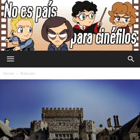
No
Home
Noticias
Es
País