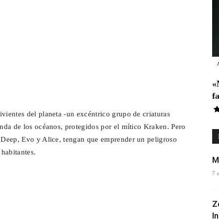
«
f
vientes del planeta -un excéntrico grupo de criaturas
unda de los océanos, protegidos por el mítico Kraken. Pero
, Deep, Evo y Alice, tengan que emprender un peligroso
 habitantes.
M
7 
Z
I