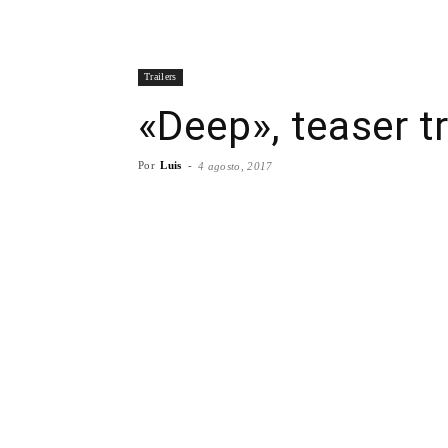
Trailers
«Deep», teaser tr
Por
Luis
-
4 agosto, 2017
Facebook
X
WhatsA