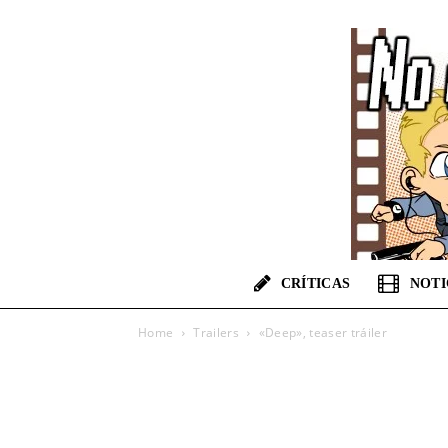
CRÍTICAS
NOTI
Home
Trailers
«Deep», teaser tráiler