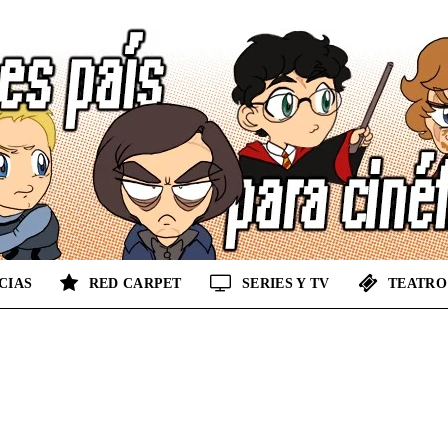
CIAS
RED CARPET
SERIES Y TV
TEATRO
No