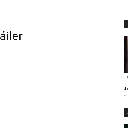
áiler
pp
Email
Telegram
J
24