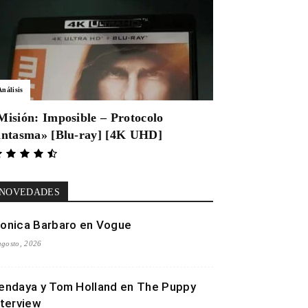
Análisis
Misión: Imposible – Protocolo
antasma» [Blu-ray] [4K UHD]
NOVEDADES
onica Barbaro en Vogue
agosto, 2026
endaya y Tom Holland en The Puppy
nterview