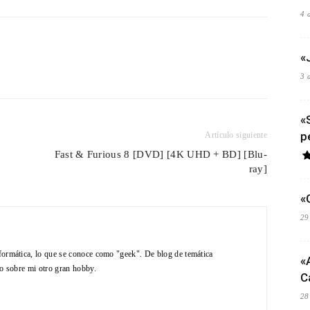
4 
«
3 
«
p
Artículo siguiente
Fast & Furious 8 [DVD] [4K UHD + BD] [Blu-
ray]
«
29
formática, lo que se conoce como "geek". De blog de temática
«
do sobre mi otro gran hobby.
C
28