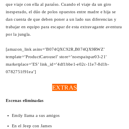
que viaje con ella al paraíso. Cuando el viaje da un giro
inesperado, el dúo de polos opuestos entre madre e hija se
dan cuenta de que deben poner a un lado sus diferencias y
trabajar en equipo para escapar de esta extravagante aventura
por la jungla.
[amazon_link asins=’B074QXC92R,B074QX9RWZ’
template=’ProductCarousel’ store=’noespaispar03-21′
marketplace=’ES’ link_id=’4df1bbe1-e02c-11e7-8d1b-
0782751f91ea’]
EXTRAS
Escenas eliminadas
Emily llama a sus amigos
En el Jeep con James