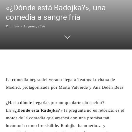
«¿Dónde está Radojka?», una
Para
comedia a sangre fría
Por
Luis
-
13 junio, 2026
Cinéfilos
Facebook
X
WhatsApp
Emai
La comedia negra del verano llega a Teatros Luchana de
Madrid, protagonizada por Marta Valverde y Ana Belén Beas.
¿Hasta dónde llegarías por no quedarte sin sueldo?
En
«¿Dónde está Radojka?»
la pregunta no es retórica: es el
motor de la comedia que arranca con una premisa tan
incómoda como irresistible. Radojka ha muerto… y