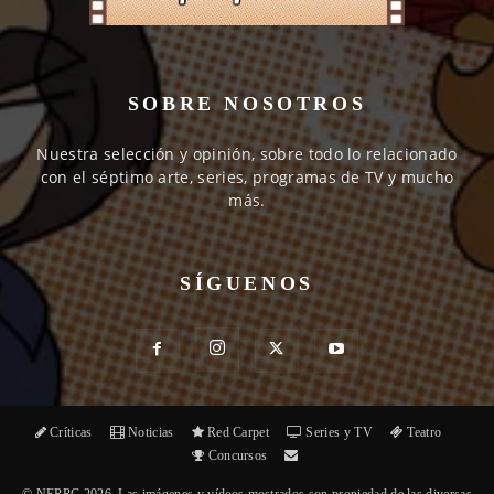
SOBRE NOSOTROS
Nuestra selección y opinión, sobre todo lo relacionado
con el séptimo arte, series, programas de TV y mucho
más.
SÍGUENOS
Críticas
Noticias
Red Carpet
Series y TV
Teatro
Concursos
© NEPPC 2026. Las imágenes y vídeos mostrados son propiedad de las diversas