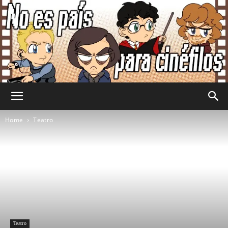
No
Home
Teatro
Es
País
Teatro