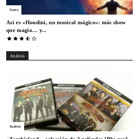
Teatro
Así es «Houdini, un musical mágico»: más show
que magia… y...
Análisis
Análisis
«Zombieland», colección de 2 películas [Blu-ray]