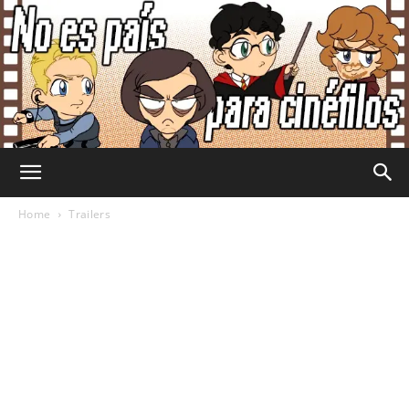
No
Home
Trailers
Es
País