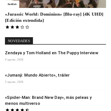
Análisis
«Jurassic World: Dominion» [Blu-ray] [4K UHD]
[Edición extendida]
NOVEDADES
Zendaya y Tom Holland en The Puppy Interview
4 agosto, 2026
«Jumanji: Mundo Abierto», tráiler
3 agosto, 2026
«Spider-Man: Brand New Day», más peleas y
menos multiverso