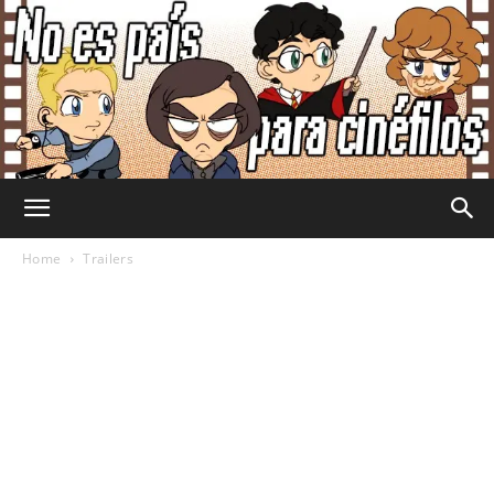
No
Home
Trailers
Es
País