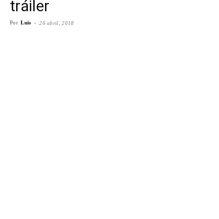
tráiler
Por
Luis
-
26 abril, 2018
Facebook
X
WhatsApp
Emai