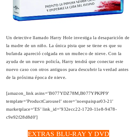
Un detective llamado Harry Hole investiga la desaparición de
la madre de un niño. La única pista que se tiene es que su
bufanda apareció colgada en un muñeco de nieve. Con la
ayuda de un nuevo policía, Harry tendrá que conectar este
nuevo caso con otros antiguos para descubrir la verdad antes
de la próxima época de nieve.
[amazon_link asins=’B077YDZ78M,B077YPKPF9′
template=’ProductCarousel’ store=’noespaispar03-21′
marketplace=’ES’ link_id=’932ecc22-1720-11e8-9478-
c9e92f28d8d0′]
EXTRAS BLU-RAY Y DVD