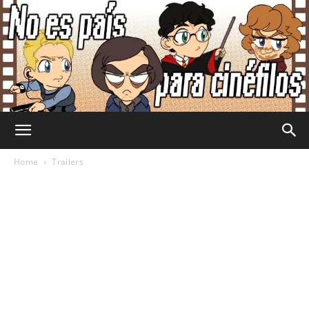
No
Home
Trailers
Es
País