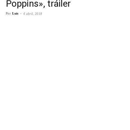
Poppins», tráiler
Por
Luis
-
4 abril, 2018
Facebook
X
WhatsApp
Emai