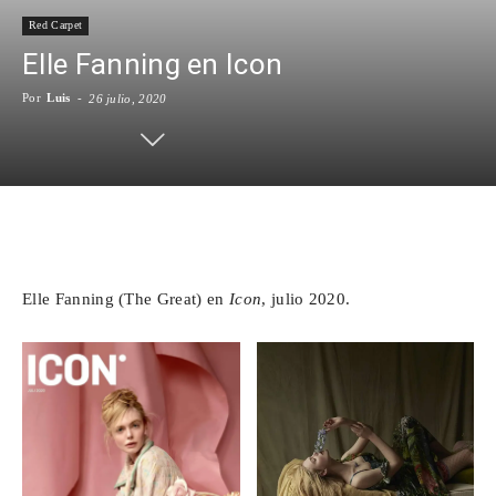
Red Carpet
Para
Elle Fanning en Icon
Por
Luis
-
26 julio, 2020
Cinéfilos
Facebook
X
WhatsApp
Emai
Elle Fanning (The Great) en
Icon
, julio 2020.