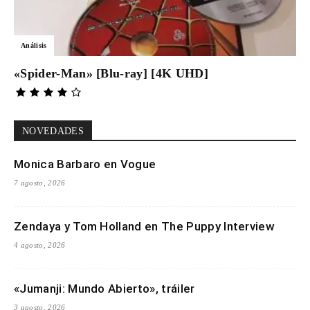
Análisis
«Spider-Man» [Blu-ray] [4K UHD]
NOVEDADES
Monica Barbaro en Vogue
7 agosto, 2026
Zendaya y Tom Holland en The Puppy Interview
4 agosto, 2026
«Jumanji: Mundo Abierto», tráiler
3 agosto, 2026