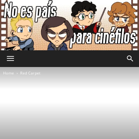
No
Home
Red Carpet
Es
País