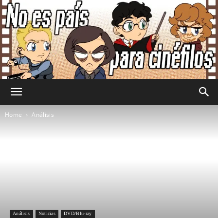
No
Home
Análisis
Es
País
Análisis
Noticias
DVD/Blu-ray