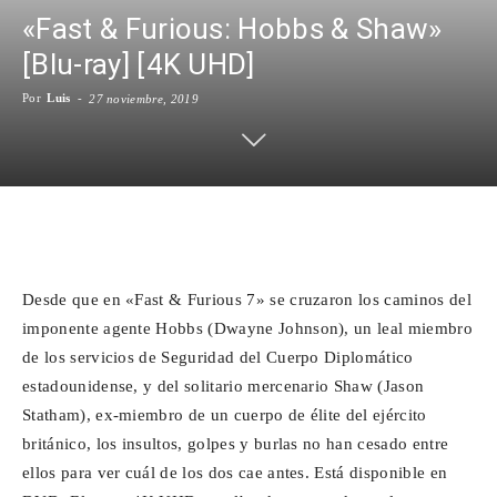
«Fast & Furious: Hobbs & Shaw»
Para
[Blu-ray] [4K UHD]
Por
Luis
-
27 noviembre, 2019
Cinéfilos
Facebook
X
WhatsApp
Emai
Desde que en «Fast & Furious 7» se cruzaron los caminos del
imponente agente Hobbs (Dwayne Johnson), un leal miembro
de los servicios de Seguridad del Cuerpo Diplomático
estadounidense, y del solitario mercenario Shaw (Jason
Statham), ex-miembro de un cuerpo de élite del ejército
británico, los insultos, golpes y burlas no han cesado entre
ellos para ver cuál de los dos cae antes. Está disponible en