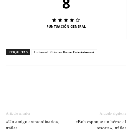
8
PUNTUACIÓN GENERAL
ETIQUETAS
Universal Pictures Home Entertainment
Artículo anterior
Artículo siguiente
«Un amigo extraordinario»,
«Bob esponja: un héroe al
tráiler
rescate», tráiler