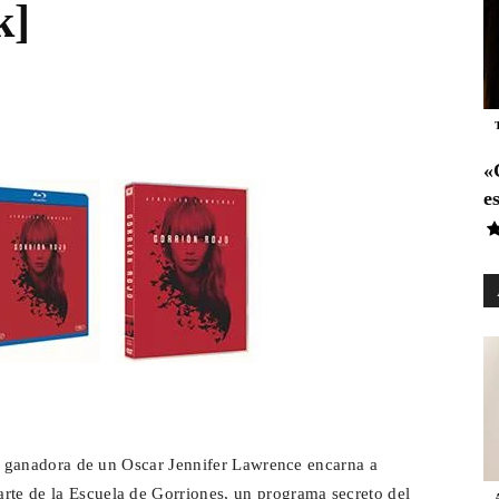
k]
Es
pp
Email
Telegram
País
«
e
Para
Cinéfilos
triz ganadora de un Oscar Jennifer Lawrence encarna a
rte de la Escuela de Gorriones, un programa secreto del