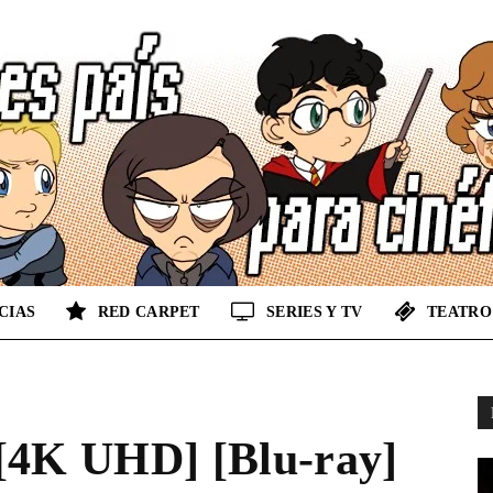
CIAS
RED CARPET
SERIES Y TV
TEATRO
No
[4K UHD] [Blu-ray]