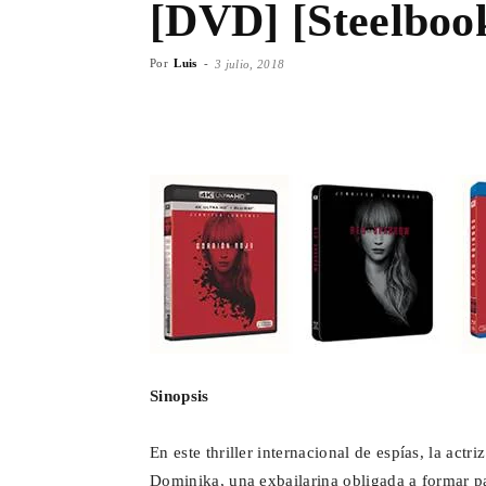
[DVD] [Steelboo
Por
Luis
-
3 julio, 2018
Facebook
X
WhatsA
Sinopsis
En este thriller internacional de espías, la ac
Dominika, una exbailarina obligada a formar pa