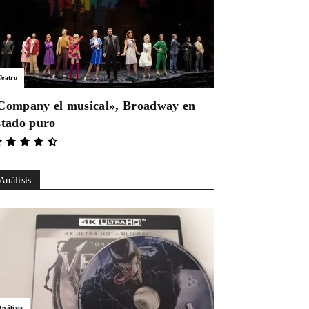
Teatro
Company el musical», Broadway en
stado puro
Análisis
Análisis