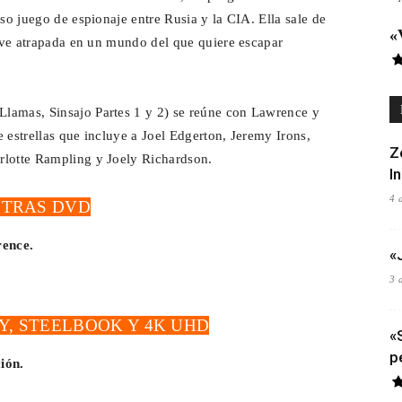
oso juego de espionaje entre Rusia y la CIA. Ella sale de
«
vive atrapada en un mundo del que quiere escapar
lamas, Sinsajo Partes 1 y 2) se reúne con Lawrence y
de estrellas que incluye a Joel Edgerton, Jeremy Irons,
Z
rlotte Rampling y Joely Richardson.
I
4 
XTRAS DVD
rence.
«
3 
Y, STEELBOOK Y 4K UHD
«
p
ión.