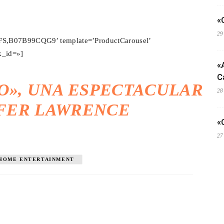
«
29
S,B07B99CQG9′ template=’ProductCarousel’
k_id=»]
«
C
O», UNA ESPECTACULAR
28
FER LAWRENCE
«
27
HOME ENTERTAINMENT