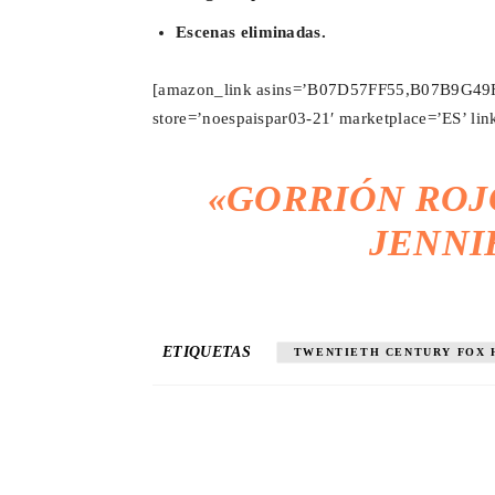
Escenas eliminadas.
[amazon_link asins=’B07D57FF55,B07B9G49F
store=’noespaispar03-21′ marketplace=’ES’ lin
«GORRIÓN ROJ
JENNI
ETIQUETAS
TWENTIETH CENTURY FOX 
Cuota