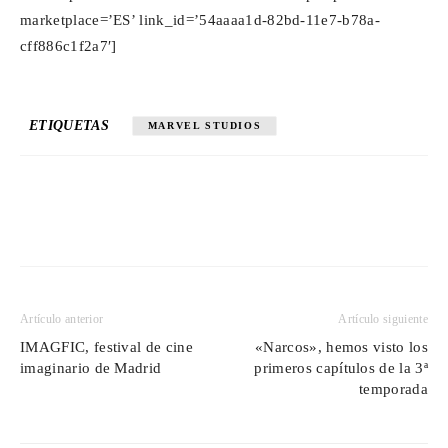
marketplace=’ES’ link_id=’54aaaa1d-82bd-11e7-b78a-
cff886c1f2a7′]
ETIQUETAS
MARVEL STUDIOS
Artículo anterior
Artículo siguiente
IMAGFIC, festival de cine
«Narcos», hemos visto los
imaginario de Madrid
primeros capítulos de la 3ª
temporada