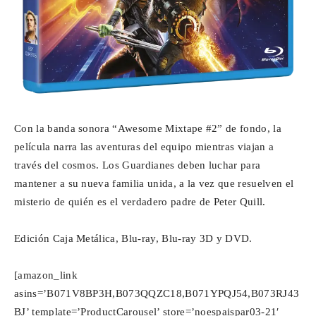
Con la banda sonora “Awesome Mixtape #2” de fondo, la
película narra las aventuras del equipo mientras viajan a
través del cosmos. Los Guardianes deben luchar para
mantener a su nueva familia unida, a la vez que resuelven el
misterio de quién es el verdadero padre de Peter Quill.
Edición Caja Metálica, Blu-ray, Blu-ray 3D y DVD.
[amazon_link
asins=’B071V8BP3H,B073QQZC18,B071YPQJ54,B073RJ43
BJ’ template=’ProductCarousel’ store=’noespaispar03-21′