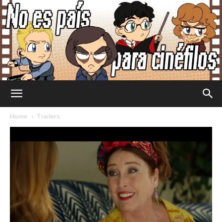
No
Home
Trailers
Es
País