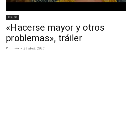
Para
Trailers
«Hacerse mayor y otros
Cinéfilos
problemas», tráiler
Por
Luis
-
24 abril, 2018
Facebook
X
WhatsApp
Emai