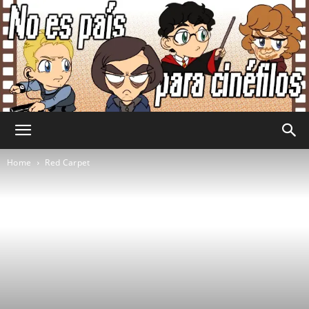
No
Home
Red Carpet
Es
País