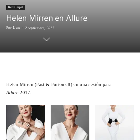
Red Carpet
Para
Helen Mirren en Allure
Por
Luis
-
2 septiembre, 2017
Cinéfilos
Facebook
X
WhatsApp
Emai
Helen Mirren (Fast & Furious 8) en una sesión para
Allure
2017.