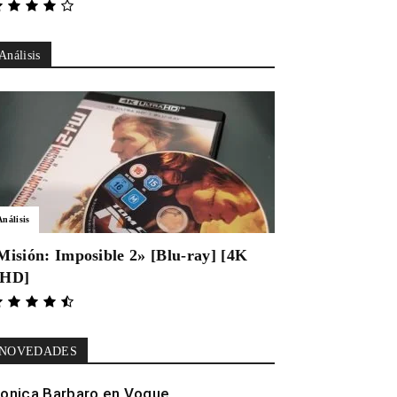
Análisis
Análisis
Misión: Imposible 2» [Blu-ray] [4K
HD]
NOVEDADES
onica Barbaro en Vogue