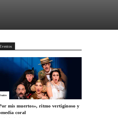
Eventos
Teatro
Por mis muertos», ritmo vertiginoso y
omedia coral