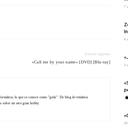
7 
Z
I
4 
Artículo siguiente
«
«Call me by your name» [DVD] [Blu-ray]
3 
«
p
formática, lo que se conoce como "geek". De blog de temática
do sobre mi otro gran hobby.
«
29