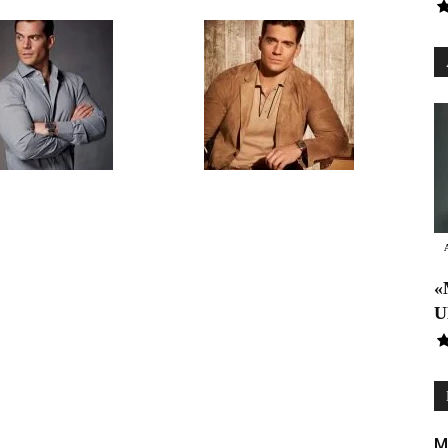
«
U
M