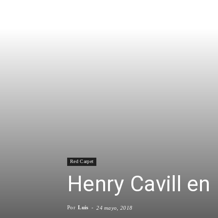
Red Carpet
Henry Cavill e
Por
Luis
-
24 mayo, 2018