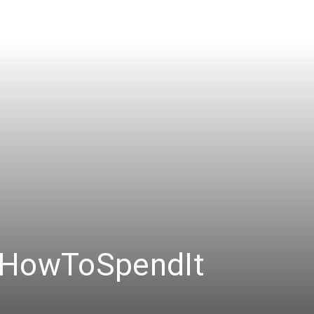
Es
País
Para
n HowToSpendIt
Cinéfilos