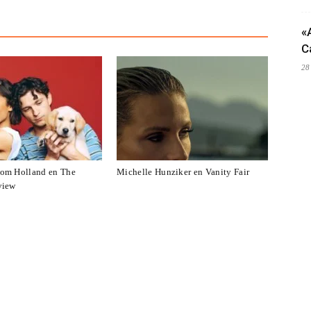
«
C
28
om Holland en The
Michelle Hunziker en Vanity Fair
view