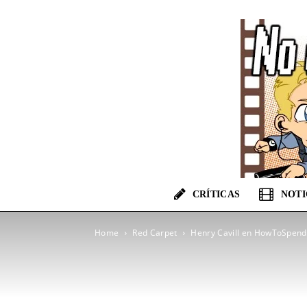
CRÍTICAS
NOTI
Home
Red Carpet
Henry Cavill en HowToSpend