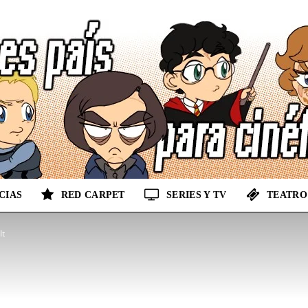
CIAS
RED CARPET
SERIES Y TV
TEATRO
No
It