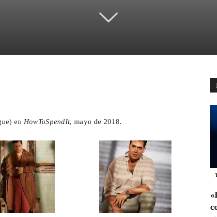
pp
Email
Telegram
ague) en
HowToSpendIt
, mayo de 2018.
«
c