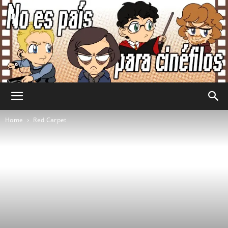
No
Home
Red Carpet
Es
País