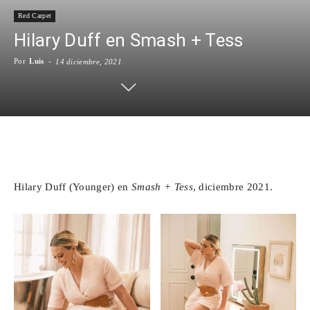
Red Carpet
Para
Hilary Duff en Smash + Tess
Por
Luis
-
14 diciembre, 2021
Cinéfilos
Facebook
X
WhatsApp
Emai
Hilary Duff (Younger) en
Smash + Tess
, diciembre 2021.