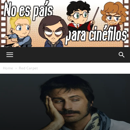
No
Home
Red Carpet
Es
País