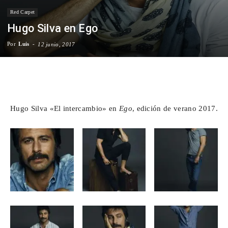
Red Carpet
Para
Hugo Silva en Ego
Por
Luis
-
12 junio, 2017
Cinéfilos
Facebook
X
WhatsApp
Emai
Hugo Silva «El intercambio» en
Ego
, edición de verano 2017.