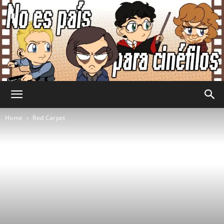
No
Home
Red Carpet
Es
País