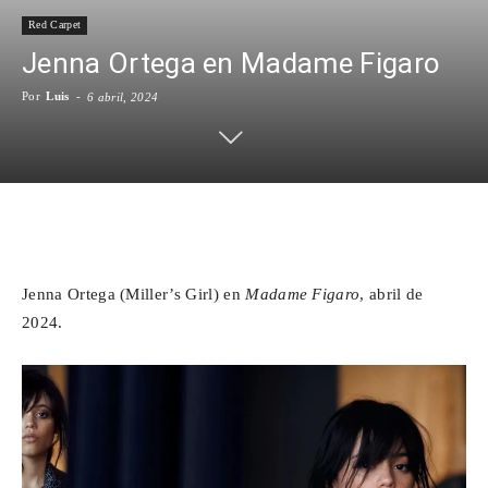
Red Carpet
Para
Jenna Ortega en Madame Figaro
Por
Luis
-
6 abril, 2024
Cinéfilos
Facebook
X
WhatsApp
Emai
Jenna Ortega (Miller’s Girl) en
Madame Figaro
, abril de
2024.