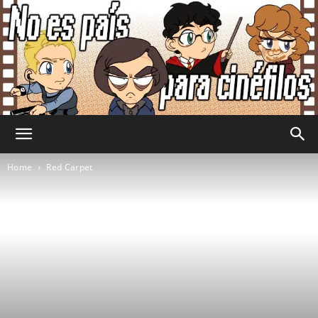
No
Home
Red Carpet
Es
País