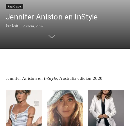
Red Carpet
Para
Jennifer Aniston en InStyle
Por
Luis
-
7 enero, 2020
Cinéfilos
Facebook
X
WhatsApp
Emai
Jennifer Aniston en
InStyle
, Australia edición 2020.