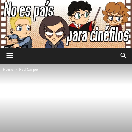
No
Home
Red Carpet
Es
País