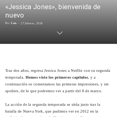
«Jessica Jones», bienvenida de
Para
nuevo
Por
Luis
-
27 febrero, 2018
Cinéfilos
Facebook
X
WhatsApp
Emai
Tras dos años, regresa Jessica Jones a Netflix con su segunda
temporada.
Hemos visto los primeros capítulos
, y a
continuación os comentamos las primeras impresiones, y sin
spoilers, de lo que podremos ver a partir del 8 de marzo.
La acción de la segunda temporada se sitúa justo tras la
batalla de Nueva York, que pudimos ver en 2012 en la