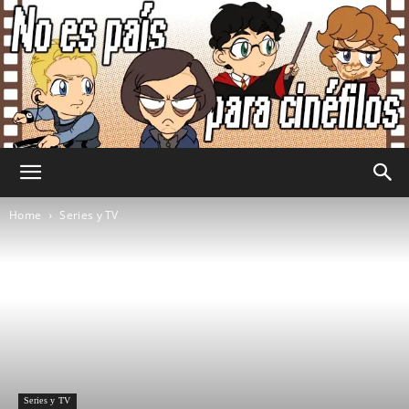
No
Home
Series y TV
Es
País
Series y TV