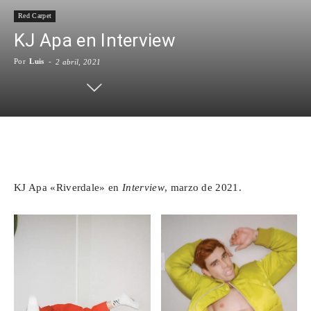
Red Carpet
Para
KJ Apa en Interview
Por
Luis
-
2 abril, 2021
Cinéfilos
Facebook
X
WhatsApp
Emai
KJ Apa «Riverdale» en
Interview
, marzo de 2021.