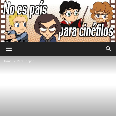
No
Home
Red Carpet
Es
País