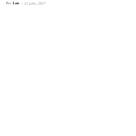
Por
Luis
-
22 julio, 2017
Facebook
X
WhatsApp
Emai