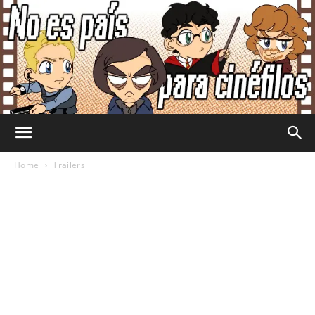
No
Home
Trailers
Es
País