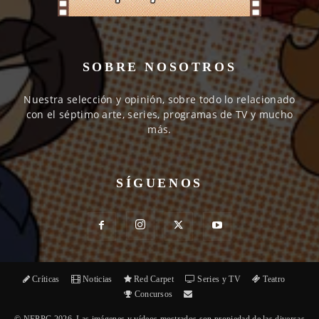
SOBRE NOSOTROS
Nuestra selección y opinión, sobre todo lo relacionado
con el séptimo arte, series, programas de TV y mucho
más.
SÍGUENOS
Críticas
Noticias
Red Carpet
Series y TV
Teatro
Concursos
© NEPPC 2026. Las imágenes y vídeos mostrados son propiedad de las diversas