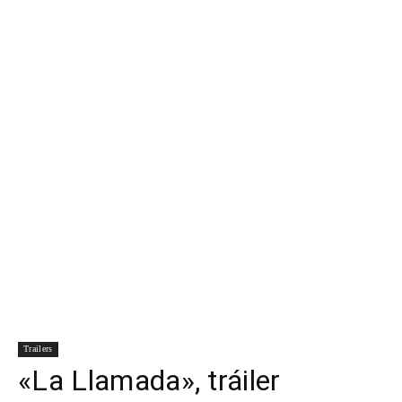
Para
Cinéfilos
Trailers
«La Llamada», tráiler