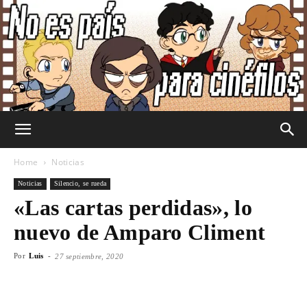
No
Home
Noticias
Noticias
Silencio, se rueda
«Las cartas perdidas», lo
Es
nuevo de Amparo Climent
Por
Luis
-
27 septiembre, 2020
País
Facebook
X
WhatsApp
Emai