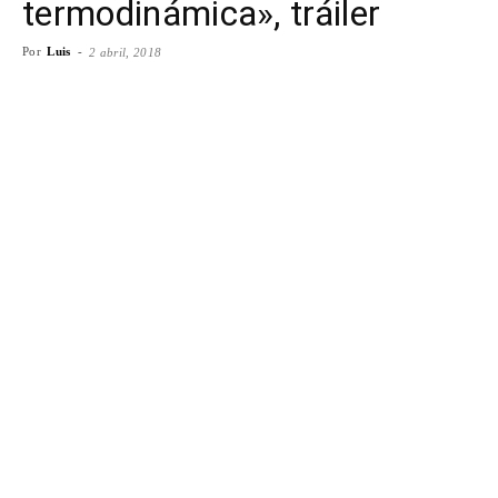
termodinámica», tráiler
Por
Luis
-
2 abril, 2018
Facebook
X
WhatsApp
Emai