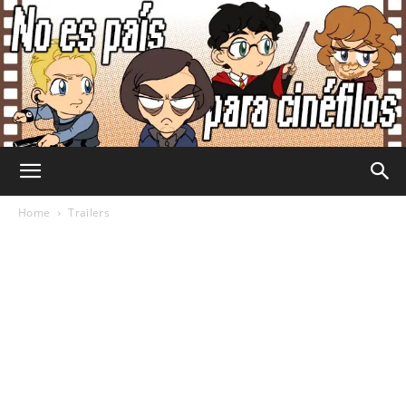
No
Home
Trailers
Es
País