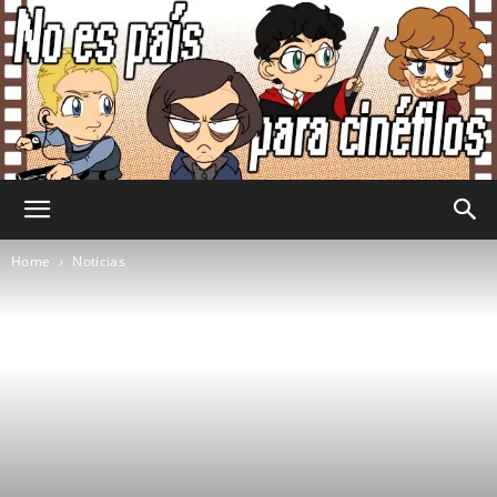
No
Home
Noticias
Es
País