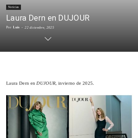
Noticias
Para
Laura Dern en DUJOUR
Por
Luis
-
22 diciembre, 2025
Cinéfilos
Facebook
X
WhatsApp
Emai
Laura Dern en
DUJOUR
, invierno de 2025.