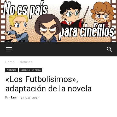
No
Home
Noticias
Noticias
Silencio, se rueda
«Los Futbolísimos»,
Es
adaptación de la novela
Por
Luis
-
11 julio, 2017
País
Facebook
X
WhatsApp
Emai