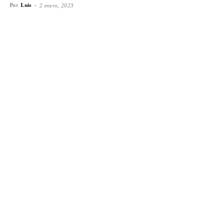
Por
Luis
-
2 enero, 2023
Facebook
X
WhatsApp
Emai