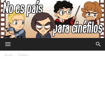
No
Home
Trailers
Es
País