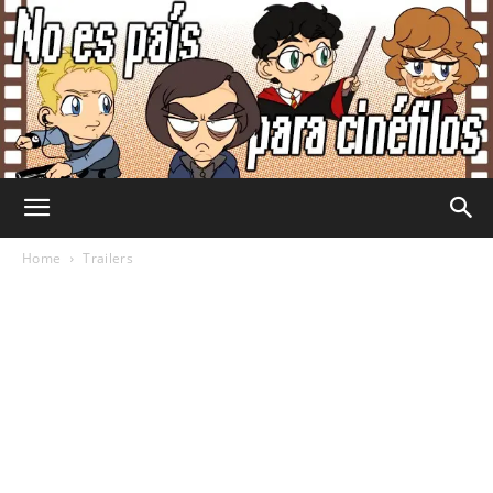
No
Home
Trailers
Es
País